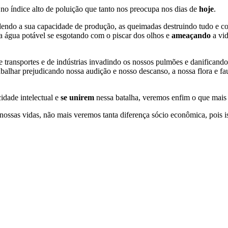
no índice alto de poluição que tanto nos preocupa nos dias de
hoje
.
dendo a sua capacidade de produção, as queimadas destruindo tudo e c
 a água potável se esgotando com o piscar dos olhos e
ameaçando
a vi
e transportes e de indústrias invadindo os nossos pulmões e danificand
balhar prejudicando nossa audição e nosso descanso, a nossa flora e f
dade intelectual e
se unirem
nessa batalha, veremos enfim o que mais 
ossas vidas, não mais veremos tanta diferença sócio econômica, pois i