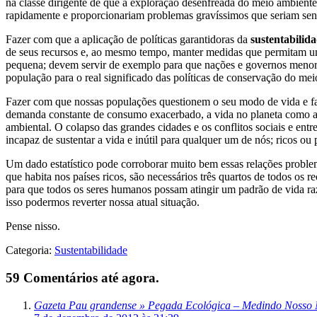
na classe dirigente de que a exploração desenfreada do meio ambiente
rapidamente e proporcionariam problemas gravíssimos que seriam se
Fazer com que a aplicação de políticas garantidoras da
sustentabilid
de seus recursos e, ao mesmo tempo, manter medidas que permitam uma
pequena; devem servir de exemplo para que nações e governos menores
população para o real significado das políticas de conservação do mei
Fazer com que nossas populações questionem o seu modo de vida e faz
demanda constante de consumo exacerbado, a vida no planeta como a 
ambiental. O colapso das grandes cidades e os conflitos sociais e entr
incapaz de sustentar a vida e inútil para qualquer um de nós; ricos ou 
Um dado estatístico pode corroborar muito bem essas relações problem
que habita nos países ricos, são necessários três quartos de todos os r
para que todos os seres humanos possam atingir um padrão de vida ra
isso podermos reverter nossa atual situação.
Pense nisso.
Categoria:
Sustentabilidade
59 Comentários até agora.
Gazeta Pau grandense » Pegada Ecológica – Medindo Nosso Ní