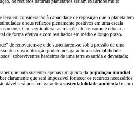
ução, os recursos naturais planetários seriam exauridos muito
se leva em consideração à capacidade de reposição que o planeta tem
stimuladas e seus reflexos plenamente positivos em uma escala
ensamente. Conseguir alterar as relações de consumo e educar a
ntal de forma efetiva e com resultados em médio e longo prazo.
ade” de renovarem-se e de sustentarem-se sob a pressão de uma
so de conscientização poderemos garantir a sustentabilidade
riosos” sobreviventes herdeiros de uma terra exaurida e devastada;
 saber que para sustentar apenas um quarto da
população mundial
eber claramente que será impossível fornecer os recursos necessários
entável será possível garantir a
sustentabilidade ambiental
e com