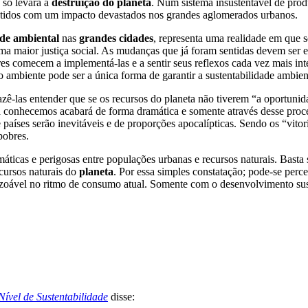
 só levará a
destruição do planeta
. Num sistema insustentável de prod
ntidos com um impacto devastados nos grandes aglomerados urbanos.
ade ambiental
nas
grandes cidades
, representa uma realidade em que 
 maior justiça social. As mudanças que já foram sentidas devem ser e
 comecem a implementá-las e a sentir seus reflexos cada vez mais int
o ambiente pode ser a única forma de garantir a sustentabilidade ambie
ê-las entender que se os recursos do planeta não tiverem “a oportunid
conhecemos acabará de forma dramática e somente através desse proces
e países serão inevitáveis e de proporções apocalípticas. Sendo os “vito
pobres.
áticas e perigosas entre populações urbanas e recursos naturais. Basta
ecursos naturais do
planeta
. Por essa simples constatação; pode-se perc
zoável no ritmo de consumo atual. Somente com o desenvolvimento sust
vel de Sustentabilidade
disse: