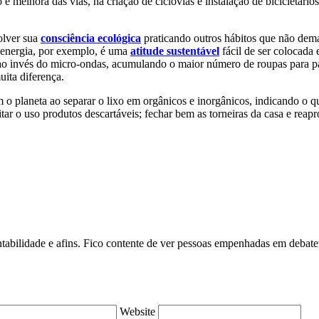
 melhora das vias, na criação de ciclovias e instalação de bicicletários
olver sua
consciência ecológica
praticando outros hábitos que não dema
 energia, por exemplo, é uma
atitude sustentável
fácil de ser colocada
ao invés do micro-ondas, acumulando o maior número de roupas para pas
ita diferença.
planeta ao separar o lixo em orgânicos e inorgânicos, indicando o que é
tar o uso produtos descartáveis; fechar bem as torneiras da casa e reapr
ntabilidade e afins. Fico contente de ver pessoas empenhadas em debate
Website