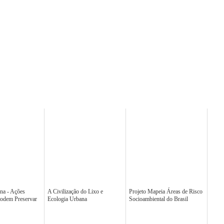
na - Ações
A Civilização do Lixo e
Projeto Mapeia Áreas de Risco
Podem Preservar
Ecologia Urbana
Socioambiental do Brasil