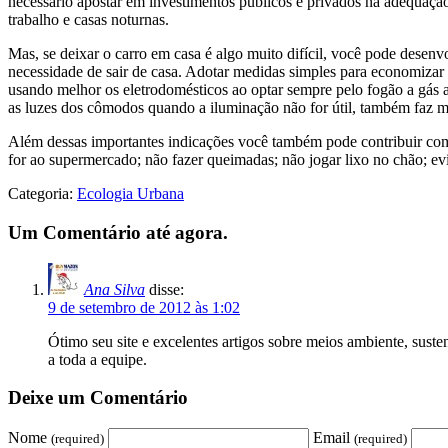
necessário apostar em investimentos públicos e privados na adequação e
trabalho e casas noturnas.
Mas, se deixar o carro em casa é algo muito difícil, você pode desenv
necessidade de sair de casa. Adotar medidas simples para economizar
usando melhor os eletrodomésticos ao optar sempre pelo fogão a gás 
as luzes dos cômodos quando a iluminação não for útil, também faz mu
Além dessas importantes indicações você também pode contribuir com o 
for ao supermercado; não fazer queimadas; não jogar lixo no chão; evi
Categoria:
Ecologia Urbana
Um Comentário até agora.
Ana Silva
disse:
9 de setembro de 2012 às 1:02
Ótimo seu site e excelentes artigos sobre meios ambiente, suste
a toda a equipe.
Deixe um Comentário
Nome
Email
(required)
(required)