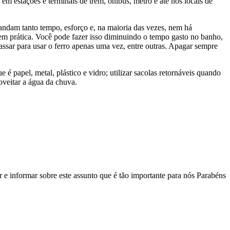
 em estações e terminais de trem, ônibus, metrô e até nos locais de
ndam tanto tempo, esforço e, na maioria das vezes, nem há
 em prática. Você pode fazer isso diminuindo o tempo gasto no banho,
sar para usar o ferro apenas uma vez, entre outras. Apagar sempre
 papel, metal, plástico e vidro; utilizar sacolas retornáveis quando
oveitar a água da chuva.
r e informar sobre este assunto que é tão importante para nós Parabéns